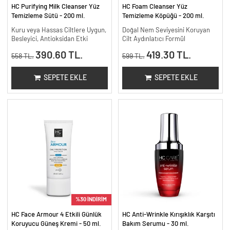
HC Purifying Milk Cleanser Yüz
HC Foam Cleanser Yüz
Temizleme Sütü - 200 ml.
Temizleme Köpüğü - 200 ml.
Kuru veya Hassas Ciltlere Uygun,
Doğal Nem Seviyesini Koruyan
Besleyici, Antioksidan Etki
Cilt Aydınlatıcı Formül
390.60 TL.
419.30 TL.
558 TL.
599 TL.
SEPETE EKLE
SEPETE EKLE
%30 İNDİRİM
HC Face Armour 4 Etkili Günlük
HC Anti-Wrinkle Kırışıklık Karşıtı
Koruyucu Güneş Kremi - 50 ml.
Bakım Serumu - 30 ml.