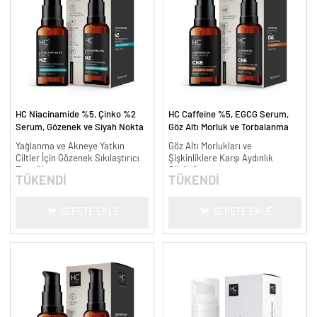
HC Niacinamide %5, Çinko %2
HC Caffeine %5, EGCG Serum,
Serum, Gözenek ve Siyah Nokta
Göz Altı Morluk ve Torbalanma
Oluşumunu Gidermeye Yardımcı -
Karşıtı - 30 ml.
Yağlanma ve Akneye Yatkın
Göz Altı Morlukları ve
30 ml.
Ciltler İçin Gözenek Sıkılaştırıcı
Şişkinliklere Karşı Aydınlık
Formül
Görünüm
TÜKENDİ
TÜKENDİ
SEPETE EKLE
SEPETE EKLE