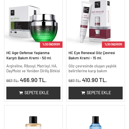
%30 İNDİRİM
%30 İNDİRİM
HC Age-Defense Yaşlanma
HC Eye Renewal Göz Çevresi
Karşıtı Bakım Kremi - 50 ml.
Bakım Kremi - 15 ml.
Argireline, Riboxyl, Matrixyl, HA,
Göz çevresinde oluşan yaşlılık
DayMoist ve Yeniden Diriliş Bitkisi
belirtilerine karşı bakım
466.90 TL.
410.90 TL.
667 TL.
587 TL.
SEPETE EKLE
SEPETE EKLE