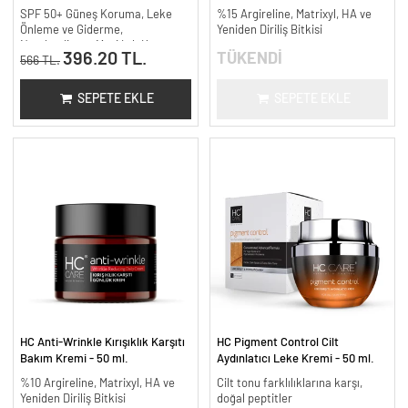
SPF 50+ Güneş Koruma, Leke
%15 Argireline, Matrixyl, HA ve
Önleme ve Giderme,
Yeniden Diriliş Bitkisi
Nemlendirme, Mavi Işık Koruma
396.20 TL.
TÜKENDİ
566 TL.
SEPETE EKLE
SEPETE EKLE
HC Anti-Wrinkle Kırışıklık Karşıtı
HC Pigment Control Cilt
Bakım Kremi - 50 ml.
Aydınlatıcı Leke Kremi - 50 ml.
%10 Argireline, Matrixyl, HA ve
Cilt tonu farklılıklarına karşı,
Yeniden Diriliş Bitkisi
doğal peptitler