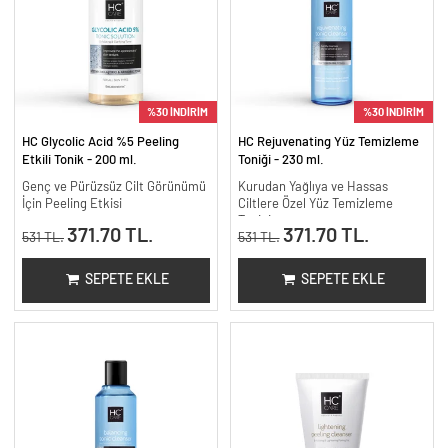
%30 İNDİRİM
%30 İNDİRİM
HC Glycolic Acid %5 Peeling
HC Rejuvenating Yüz Temizleme
Etkili Tonik - 200 ml.
Toniği - 230 ml.
Genç ve Pürüzsüz Cilt Görünümü
Kurudan Yağlıya ve Hassas
İçin Peeling Etkisi
Ciltlere Özel Yüz Temizleme
Toniği
371.70 TL.
371.70 TL.
531 TL.
531 TL.
SEPETE EKLE
SEPETE EKLE