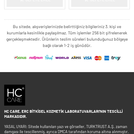
SEPETE EKLE
SEPETE EKLE
Bu sitede, alışverişlerinizde belirttiğiniz bilgileriniz 3. kişi ve
kurumlarla kesinlikle paylaşılmaz. Tüm işlemler 256 bit şifrelenerek
gerçekleşmektedir. Ürünlerin teslim süreleri bulunduğunuz bölgeye
bağlı olarak 1-2 iş günüdür.
HC CARE, ERC BITKISEL KOZMETIK LABORATUVARLARI'NIN TESCILLI
MARKASIDIR.
YASAL UYARI: Sitede kullanılan yazı ve görseller, TURKTRUST A.Ş. zaman
damgası ile tescillenmiş, ayrıca DMCA tarafından koruma altına alınmıştır.