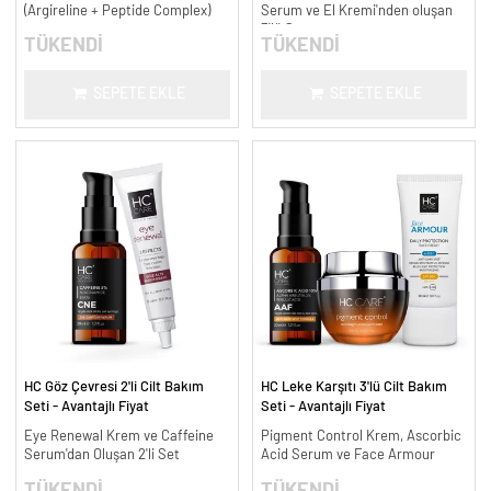
(Argireline + Peptide Complex)
Serum ve El Kremi'nden oluşan
3'lü Set
TÜKENDİ
TÜKENDİ
SEPETE EKLE
SEPETE EKLE
HC Göz Çevresi 2'li Cilt Bakım
HC Leke Karşıtı 3'lü Cilt Bakım
Seti - Avantajlı Fiyat
Seti - Avantajlı Fiyat
Eye Renewal Krem ve Caffeine
Pigment Control Krem, Ascorbic
Serum'dan Oluşan 2'li Set
Acid Serum ve Face Armour
TÜKENDİ
TÜKENDİ