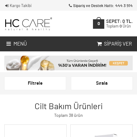
Kargo Takibi
Sipariş ve Destek Hattı: 444 3 914
SEPET:
0
TL.
0
Toplam
0
Ürün
MENÜ
SIPARIŞ VER
Filtrele
Sırala
Cilt Bakım Ürünleri
Toplam 38 ürün