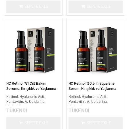
SEPETE EKLE
SEPETE EKLE
HC Retinol %1 Cilt Bakım
HC Retinol %0.5 In Squalane
Serumu, Kırışıklık ve Yaşlanma
Serum, Kırışıklık ve Yaşlanma
Karşıtı - 30 ml.
Karşıtı - 30 ml.
Retinol, Hyaluronic Asit,
Retinol, Hyaluronic Asit,
Pentavitin, A. Colubrina,
Pentavitin, A. Colubrina,
Bisabolol
Bisabolol
TÜKENDİ
TÜKENDİ
SEPETE EKLE
SEPETE EKLE