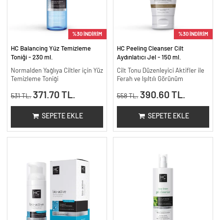
%30 İNDİRİM
%30 İNDİRİM
HC Balancing Yüz Temizleme
HC Peeling Cleanser Cilt
Toniği - 230 ml.
Aydınlatıcı Jel - 150 ml.
Normalden Yağlıya Ciltler için Yüz
Cilt Tonu Düzenleyici Aktifler ile
Temizleme Toniği
Ferah ve Işıltılı Görünüm
371.70 TL.
390.60 TL.
531 TL.
558 TL.
SEPETE EKLE
SEPETE EKLE