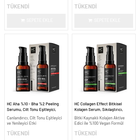
TÜKENDİ
TÜKENDİ
SEPETE EKLE
SEPETE EKLE
HC Aha %10 - Bha %2 Peeling
HC Collagen Effect Bitkisel
Serumu, Cilt Tonu Eşitleyici,
Kolajen Serum, Sıkılaştırıcı,
Canlandırıcı - 30 ml.
Yaşlanma Karşıtı - 30 ml.
Canlandırıcı, Cilt Tonu Eşitleyici
Bitki Kaynaklı Kolajen Aktive
ve Yenileyici Etki
Edici ile %100 Vegan Formül
TÜKENDİ
TÜKENDİ