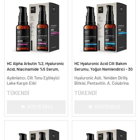
HC Alpha Arbutin %2, Hyaluronic
HC Hyaluronic Acid Cilt Bakım
Acid, Niacinamide %5 Serum,
Serumu, Yoğun Nemlendirici - 30
Leke Karşıtı ve Aydınlatıcı - 30
ml.
Aydınlatıcı, Cilt Tonu Eşitleyici
Hyaluronic Asit, Yeniden Diriliş
ml.
Leke Karşıtı Etki
Bitkisi, Pentavitin, A. Colubrina
TÜKENDİ
TÜKENDİ
SEPETE EKLE
SEPETE EKLE