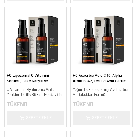
HC Lipozomal C Vitamini
HC Ascorbic Acid %10, Alpha
Serumu, Leke Karşıtı ve
Arbutin %2, Ferulic Acid Serum,
Aydınlatıcı - 30 ml.
Koyu ve Yoğun Leke Karşıtı - 30
C Vitamini, Hyaluronic Asit,
Yoğun Lekelere Karşı Aydınlatıcı
ml.
Yeniden Diriliş Bitkisi, Pentavitin
Antioksidan Formül
TÜKENDİ
TÜKENDİ
SEPETE EKLE
SEPETE EKLE